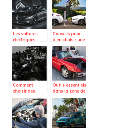
Les voitures
Conseils pour
électriques :
bien choisir une
quelle avenir
voiture
ont-elles ?
électrique
Comment
Outils essentiels
choisir des
dans la zone de
pièces
peinture
détachées pour
votre voiture ?