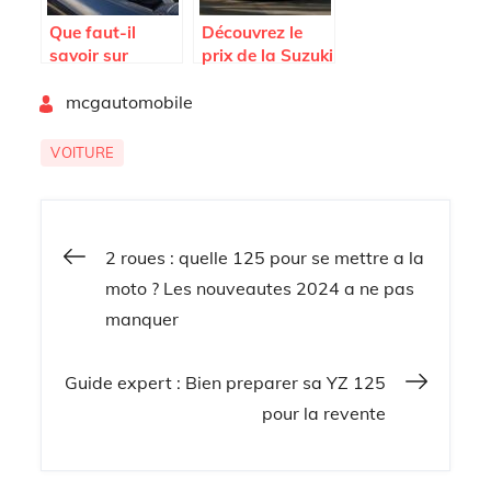
Que faut-il
Découvrez le
savoir sur
prix de la Suzuki
l’assurance
Alto à Abidjan :
By
d’une voiture ?
mcgautomobile
guide complet
VOITURE
Navigation
2 roues : quelle 125 pour se mettre a la
moto ? Les nouveautes 2024 a ne pas
de
manquer
l’article
Guide expert : Bien preparer sa YZ 125
pour la revente