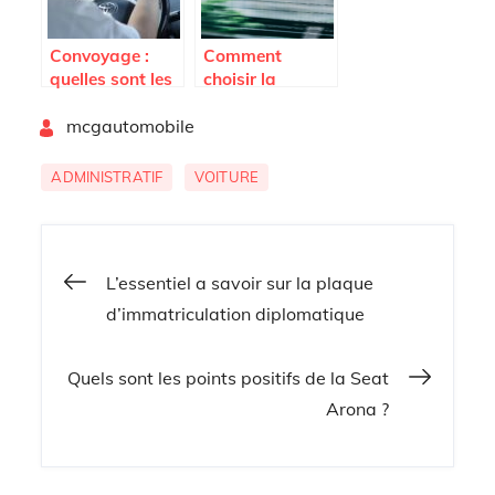
Convoyage :
Comment
quelles sont les
choisir la
solutions pour
meilleure
By
convoyer les
mcgautomobile
marque de
véhicules ?
pneus pour
votre vehicule
ADMINISTRATIF
VOITURE
grace aux blogs
automobiles
Navigation
L’essentiel a savoir sur la plaque
d’immatriculation diplomatique
de
Quels sont les points positifs de la Seat
l’article
Arona ?