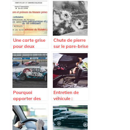
Une carte grise
Chute de pierre
pour deux
sur le pare-brise
personnes, est-
et assurance
ce possible?
bris de glace
Pourquoi
Entretien de
apporter des
véhicule :
modifications
comment
sur sa voiture ?
nettoyer
efficacement le
moteur ?