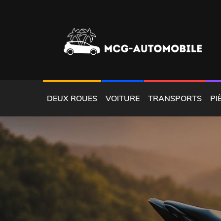
Skip
to
content
LOCATION AUTOMOBILE CARAÏBES
MCGAUTOMOBILE
DEUX ROUES
VOITURE
TRANSPORTS
PI