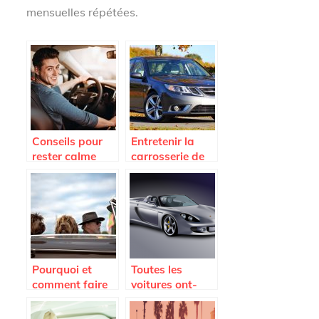
mensuelles répétées.
Conseils pour
Entretenir la
rester calme
carrosserie de
pendant
sa voiture
l’épreuve de
électrique: une
conduite
tâche délicate
Pourquoi et
Toutes les
comment faire
voitures ont-
sa carte grise
elles besoin de
en ligne ?
papiers ?