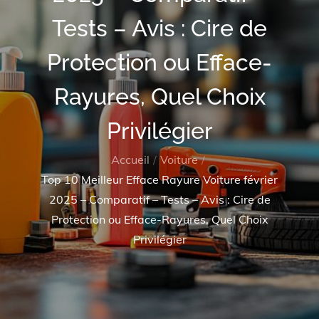
Tests – Avis : Cire de
Protection ou Efface-
Rayures, Quel Choix
Privilégier
Accueil
Voiture
Top 10 Meilleur Efface Rayure Voiture février
2025 – Comparatif – Tests – Avis : Cire de
Protection ou Efface-Rayures, Quel Choix
Privilégier