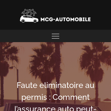
Skip
to
content
LOCATION AUTOMOBILE CARAÏBES
MCGAUTOMOBILE
Faute eliminatoire au
permis : Comment
l’assurance auto peut-