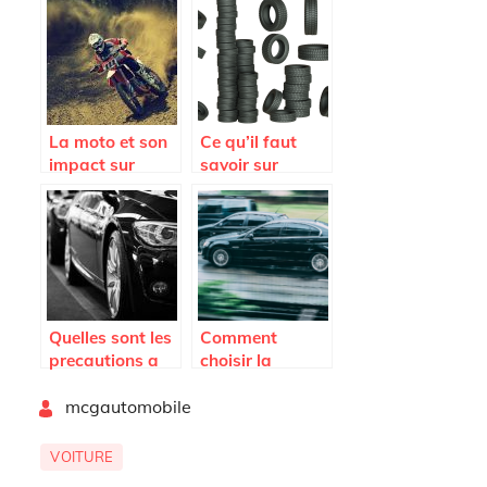
la main
La moto et son
Ce qu’il faut
impact sur
savoir sur
notre santé
l’indice de
vitesse d’un
pneu
Quelles sont les
Comment
precautions a
choisir la
prendre pour
meilleure
By
une importation
mcgautomobile
marque de
facile de
pneus pour
voitures ?
votre vehicule
VOITURE
grace aux blogs