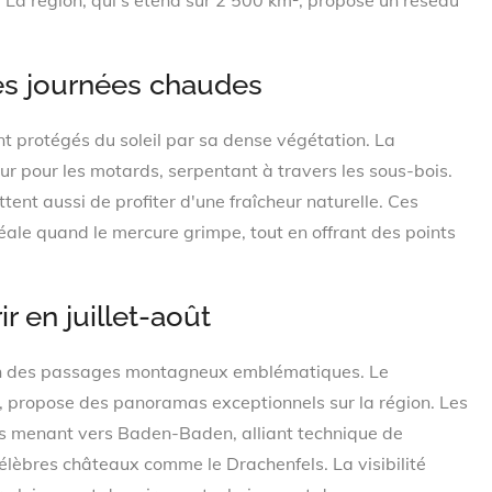
. La région, qui s'étend sur 2 500 km², propose un réseau
.
es journées chaudes
nt protégés du soleil par sa dense végétation. La
 pour les motards, serpentant à travers les sous-bois.
ent aussi de profiter d'une fraîcheur naturelle. Ces
éale quand le mercure grimpe, tout en offrant des points
 en juillet-août
ation des passages montagneux emblématiques. Le
, propose des panoramas exceptionnels sur la région. Les
es menant vers Baden-Baden, alliant technique de
élèbres châteaux comme le Drachenfels. La visibilité