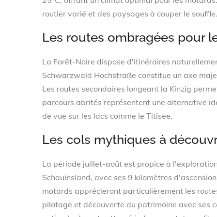
25°C, offrant un climat optimal pour les motards
routier varié et des paysages à couper le souffle
Les routes ombragées pour l
La Forêt-Noire dispose d'itinéraires naturelleme
Schwarzwald Hochstraße constitue un axe majeur
Les routes secondaires longeant la Kinzig permett
parcours abrités représentent une alternative id
de vue sur les lacs comme le Titisee.
Les cols mythiques à découvrir
La période juillet-août est propice à l'explor
Schauinsland, avec ses 9 kilomètres d'ascension
motards apprécieront particulièrement les rout
pilotage et découverte du patrimoine avec ses c