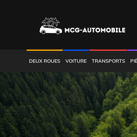
Skip
to
content
LOCATION AUTOMOBILE CARAÏBES
MCGAUTOMOBILE
DEUX ROUES
VOITURE
TRANSPORTS
PI