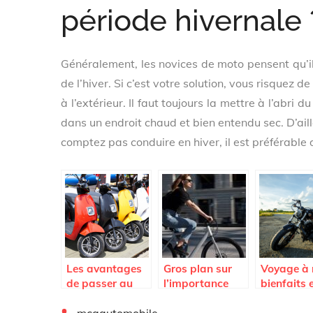
période hivernale 
Généralement, les novices de moto pensent qu’il
de l’hiver. Si c’est votre solution, vous risquez
à l’extérieur. Il faut toujours la mettre à l’abri
dans un endroit chaud et bien entendu sec. D’aill
comptez pas conduire en hiver, il est préférable 
Les avantages
Gros plan sur
Voyage à 
de passer au
l’importance
bienfaits 
scooter
d’opter pour un
conseils
electrique
vélo électrique