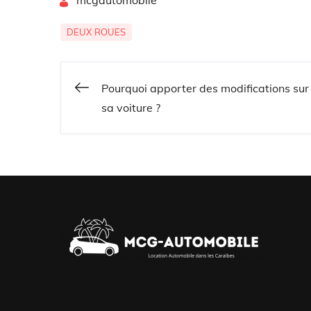
By
mcgautomobile
DEUX ROUES
Pourquoi apporter des modifications sur
Navigation
sa voiture ?
de
l’article