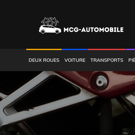
Skip
to
content
LOCATION AUTOMOBILE CARAÏBES
MCGAUTOMOBILE
DEUX ROUES
VOITURE
TRANSPORTS
PI