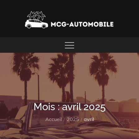
Skip
to
content
LOCATION AUTOMOBILE CARAÏBES
MCGAUTOMOBILE
Mois :
avril 2025
Accueil
2025
avril