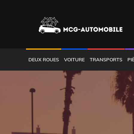
Skip
to
content
LOCATION AUTOMOBILE CARAÏBES
MCGAUTOMOBILE
DEUX ROUES
VOITURE
TRANSPORTS
PI