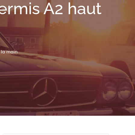
ermis A2 haut
 la main