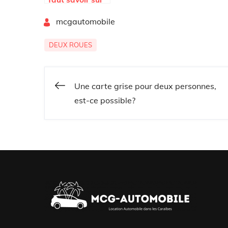
la Varadero 125
By
mcgautomobile
DEUX ROUES
Une carte grise pour deux personnes,
Navigation
est-ce possible?
de
l’article