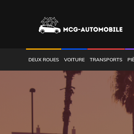
Skip
to
content
LOCATION AUTOMOBILE CARAÏBES
MCGAUTOMOBILE
DEUX ROUES
VOITURE
TRANSPORTS
PI