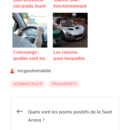
son poids lourd
fonctionnement
: comment
et avantages
trouver des
pièces
détachées de
qualité ?
Convoyage :
Les raisons
quelles sont les
pour lesquelles
solutions pour
votre voiture ne
By
convoyer les
mcgautomobile
demarre pas
véhicules ?
malgre une
batterie neuve
ADMINISTRATIF
TRANSPORTS
Navigation
Quels sont les points positifs de la Seat
Arona ?