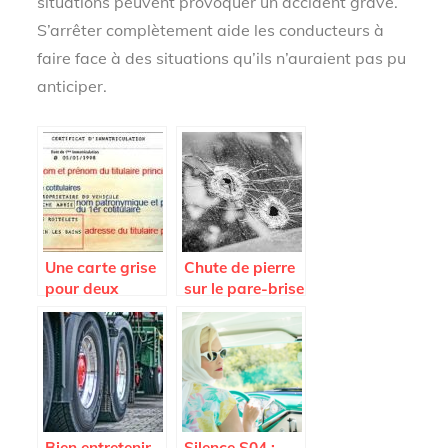
situations peuvent provoquer un accident grave.
S’arrêter complètement aide les conducteurs à
faire face à des situations qu’ils n’auraient pas pu
anticiper.
Une carte grise
Chute de pierre
pour deux
sur le pare-brise
personnes, est-
et assurance
ce possible?
bris de glace
Bien entretenir
Silence S04 :